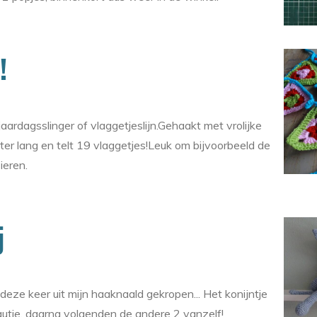
!
ardagsslinger of vlaggetjeslijn.Gehaakt met vrolijke
meter lang en telt 19 vlaggetjes!Leuk om bijvoorbeeld de
ieren.
j
r deze keer uit mijn haaknaald gekropen... Het konijntje
utje, daarna volgenden de andere 2 vanzelf!