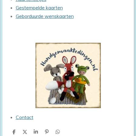
Gestempelde kaarten
Geborduurde wenskaarten
Contact
D
D
S
P
D