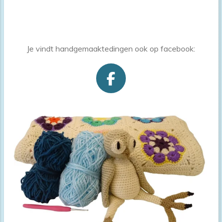
<!-- End Google Tag Manager (noscript) -->
Je vindt handgemaaktedingen ook op facebook:
F
a
c
e
b
o
o
k