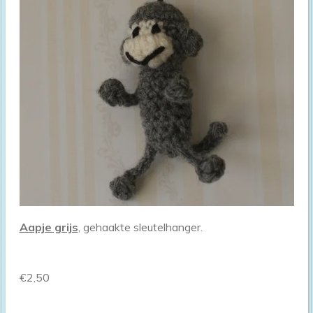
Aapje grijs
, gehaakte sleutelhanger.
€2,50